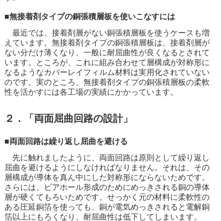
■無接着剤タイプの銅張積層板を使いこなすには
最近では、接着剤層がない銅張積層板を使うケースも増
えています。無接着剤タイプの銅張積層板は、接着剤層が
ない分だけ薄くなり、一般に耐屈曲性が良くなるとされて
います。ところが、これに組み合わせて層構成が対称形に
なるようなカバーレイフィルム材料は実用化されていない
のです。実のところ、無接着剤タイプの銅張積層板の柔軟
性を活かすには各工場の実績にかかっています。
２．「両面屈曲回路の設計」
■両面回路は繰り返し屈曲を避ける
先に触れましたように、両面回路は原則として繰り返し
屈曲を避けるようにしなければなりません。それは、その
層構成が導体を真ん中にした対称形にならないためです。
さらには、ビアホール形成のためにめっきされる銅の導体
層が硬くてもろいためです。せっかく元の材料に柔軟性の
ある圧延銅箔を使っても、銅が電気めっきされると電解銅
箔以上にもろくなり、耐屈曲性は低下してしまいます。