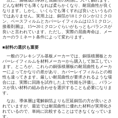
次に、層構成の厚みと屈曲性の関係について触れます。
どんな材料でも薄くなれば柔らかくなり、耐屈曲性が良く
なります。しかし、いくらでも薄くすれば良いというもの
ではありません。実用上は、銅箔が18ミクロンか12ミクロ
ン、ベースフィルムとカバーレイフィルムは12.5ミクロン、
接着剤層は、15〜20ミクロンぐらいがもっともバランスが
良いと言われています。ただし、実際の屈曲寿命は、メー
カーのラミネート条件によって変わります。
■材料の選択も重要
一般のフレキシブル基板メーカーでは、銅張積層板とカ
バーレイフィルムを材料メーカーから購入して加工してい
ます。ところが、これらの銅張積層板の耐屈曲性もメーカ
ーによってかなりの差があり、カバーレイフィルムとの相
性も違ってきます。厳しい耐屈曲性が要求されるような場
合には、実際に回路を試作した上で性能を評価し、バラン
スが良い材料の組み合わせを選択することも必要になりま
す。
なお、導体層は電解銅箔よりも圧延銅箔の方が良いとさ
れていますが、最近では耐屈曲性に優れた材料が実用化さ
れているので、単純に比較することはできなくなっていま
す。