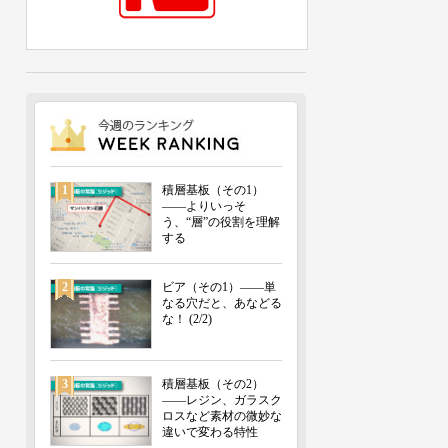
1
積層基板（その1）
――よりいっそ
う、“層”の役割を理解
する
2
ビア（その1）――単
なる穴だと、あなどる
な！ (2/2)
3
積層基板（その2）
――レジン、ガラスク
ロスなど素材の微妙な
違いで変わる特性