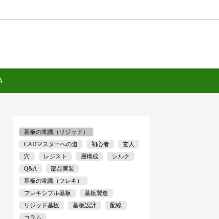
A
基板の常識（リジッド）
CADマスターへの道
初心者
玄人
穴
レジスト
層構成
シルク
Q&A
部品実装
基板の常識（フレキ）
フレキシブル基板
基板製造
リジッド基板
基板設計
配線
コラム