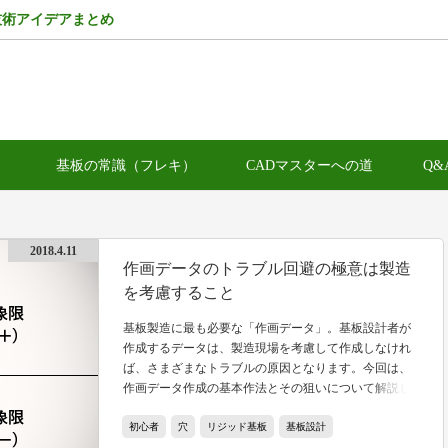
技術アイデアまとめ
）
基板の常識（フレキ）
CADマスターへの道
Q&
2018.4.11
作画データのトラブル回避の極意は製造
を考慮すること
基板製造に最も必要な「作画データ」。基板設計者が
作成するデータは、製造現場を考慮して作成しなけれ
ば、さまざまなトラブルの原因となります。今回は、
作画データ作成の基本作法とその狙いについて解説し
ます。
初心者
穴
リジッド基板
基板設計