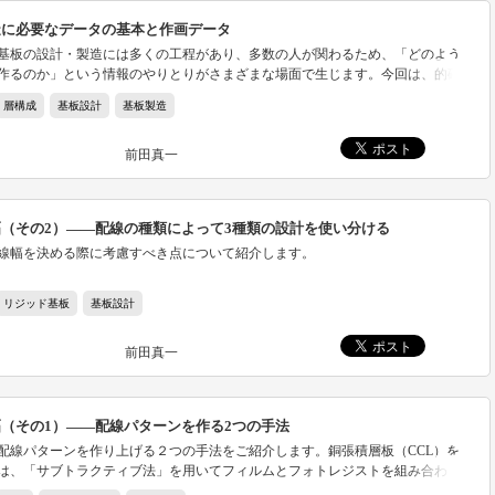
造に必要なデータの基本と作画データ
基板の設計・製造には多くの工程があり、多数の人が関わるため、「どのよう
作るのか」という情報のやりとりがさまざまな場面で生じます。今回は、的確
伝えるためのデータファイルの基本と、代表的な基板製造データである作画デ
層構成
基板設計
基板製造
介します。
前田真一
（その2）――配線の種類によって3種類の設計を使い分ける
線幅を決める際に考慮すべき点について紹介します。
リジッド基板
基板設計
前田真一
（その1）――配線パターンを作る2つの手法
配線パターンを作り上げる２つの手法をご紹介します。銅張積層板（CCL）を
は、「サブトラクティブ法」を用いてフィルムとフォトレジストを組み合わ
チングで配線を形成します。あまりにも細い配線は故障を招くことを理解しま