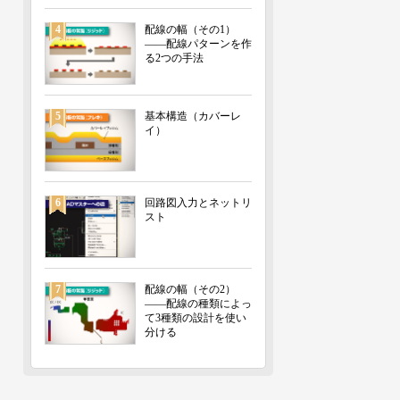
4
配線の幅（その1）
――配線パターンを作
る2つの手法
5
基本構造（カバーレ
イ）
6
回路図入力とネットリ
スト
7
配線の幅（その2）
――配線の種類によっ
て3種類の設計を使い
分ける