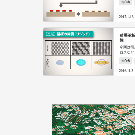
初心者
しょう。
す。
2017.1.18
積層基
性
今回は積
ロスなど
よう。
初心者
2016.11.2