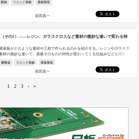
配線
リジッド基板
基板製造
もう1つの「アディティブ法」は、精度の高いパターン作画ができるのが特長で
前田真一
板（その2）――レジン、ガラスクロスなど素材の微妙な違いで変わる特
層基板がどのような素材や工程で作られるのかを紹介する。レジンやガラスク
素材の微妙な違いで、基板そのものの特性が変わってくる仕組みなども理解し
層構成
リジッド基板
基板製造
前田真一
1
2
3
›
»