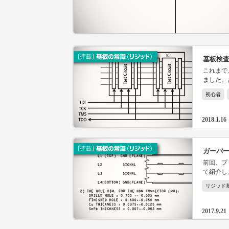
基板検
これまで
ました。
に関する
初心者
データに
2018.1.16
ガーバ
前回、プ
て紹介し
板製造に
リジッド
2017.9.21