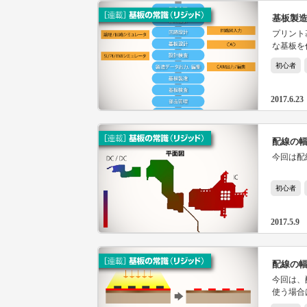
基板製
プリント
な基板を
に情報を
初心者
ータを紹
2017.6.23
配線の幅
今回は配
初心者
2017.5.9
配線の幅
今回は、
使う場合
せ、エッ