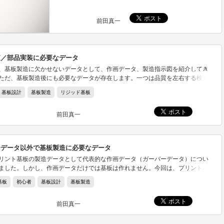
前田真一
査／部品実装に必要なデータ
、基板製造に欠かせないデータとして、作画データ、製造指示図を紹介してき
ただ、基板製造後にも必要なデータが存在します。一つは品質を左右する検査
データ、もう一つは部品実装に関するデータです。今回は、基板検査/部品実装
基板設計
基板製造
リジッド基板
ついて解説します。
前田真一
ーデータ以外で基板製造に必要なデータ
リント基板の製造データとして代表的な作画データ（ガーバーデータ）につい
ました。しかし、作画データだけでは基板は作れません。今回は、プリント基
あたって非常に多くの情報が盛り込まれる製造指示図について解説します。
基板
初心者
基板設計
基板製造
前田真一