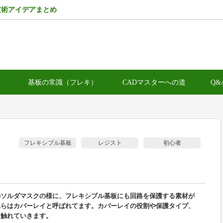
技術アイデアまとめ
）
基板の常識（フレキ）
CADマスターへの道
Q&
フレキシブル基板
レジスト
初心者
のソルダマスクの様に、フレキシブル基板にも回路を保護する素材が
れらはカバーレイと呼ばれてます。カバーレイの役割や保護タイプ、
て触れていきます。