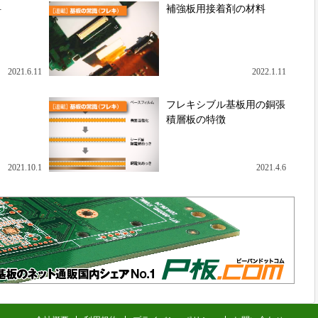
料
補強板用接着剤の材料
2021.6.11
2022.1.11
フレキシブル基板用の銅張
積層板の特徴
2021.10.1
2021.4.6