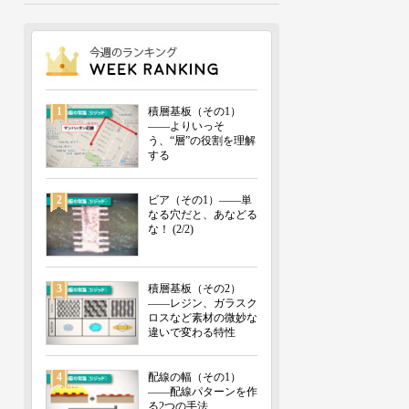
1
積層基板（その1）
――よりいっそ
う、“層”の役割を理解
する
2
ビア（その1）――単
なる穴だと、あなどる
な！ (2/2)
3
積層基板（その2）
――レジン、ガラスク
ロスなど素材の微妙な
違いで変わる特性
4
配線の幅（その1）
――配線パターンを作
る2つの手法