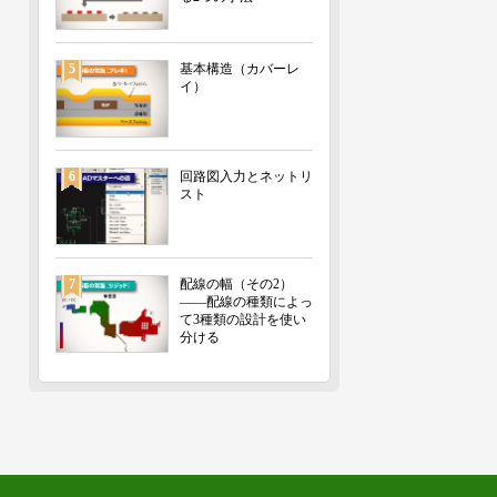
5
基本構造（カバーレ
イ）
6
回路図入力とネットリ
スト
7
配線の幅（その2）
――配線の種類によっ
て3種類の設計を使い
分ける