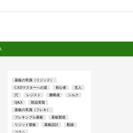
A
基板の常識（リジッド）
CADマスターへの道
初心者
玄人
穴
レジスト
層構成
シルク
Q&A
部品実装
基板の常識（フレキ）
フレキシブル基板
基板製造
リジッド基板
基板設計
配線
コラム